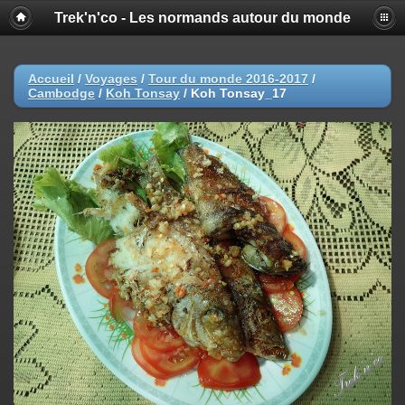
Trek'n'co - Les normands autour du monde
Accueil
/
Voyages
/
Tour du monde 2016-2017
/
Cambodge
/
Koh Tonsay
/
Koh Tonsay_17