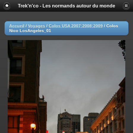
Trek'n'co - Les normands autour du monde
Accueil
/
Voyages
/
Colos USA 2007;2008;2009
/
Colos
Nico LosAngeles_01