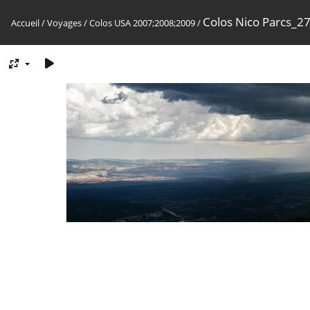
Colos Nico Parcs_2
Accueil
/
Voyages
/
Colos USA 2007;2008;2009
/